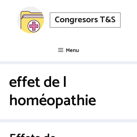
Aller
au
Congresors T&S
contenu
Menu
effet de l
homéopathie